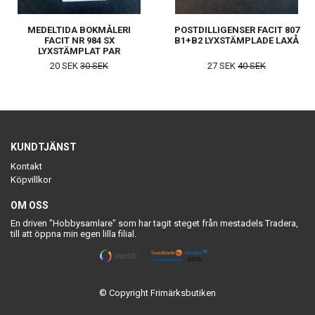
MEDELTIDA BOKMÅLERI
POSTDILLIGENSER FACIT 807
FACIT NR 984 SX
B1+B2 LYXSTÄMPLADE LAXÅ
LYXSTÄMPLAT PAR
STOCKHOLM
20 SEK
30 SEK
27 SEK
40 SEK
KUNDTJÄNST
Kontakt
Köpvillkor
OM OSS
En driven "Hobbysamlare" som har tagit steget från mestadels Tradera,
till att öppna min egen lilla filial.
© Copyright Frimärksbutiken
Powered by Quickbutik