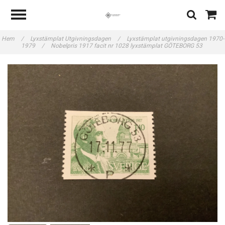
Hem
/
Lyxstämplat Utgivningsdagen
/
Lyxstämplat utgivningsdagen 1970-
1979
/
Nobelpris 1917 facit nr 1028 lyxstämplat GÖTEBORG 53