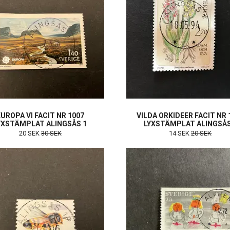
EUROPA VI FACIT NR 1007
VILDA ORKIDEER FACIT NR 
YXSTÄMPLAT ALINGSÅS 1
LYXSTÄMPLAT ALINGSÅS
20 SEK
30 SEK
14 SEK
20 SEK