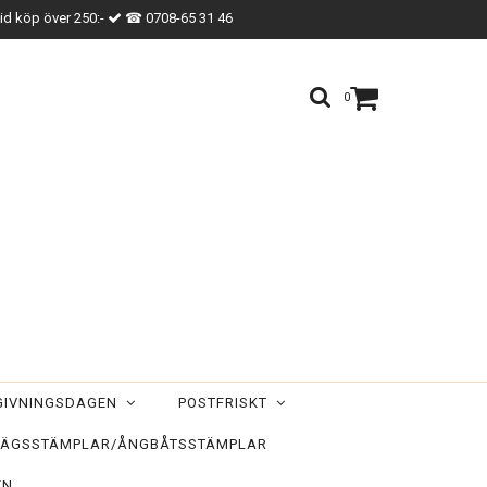
vid köp över 250:-
☎ 0708-65 31 46
0
TGIVNINGSDAGEN
POSTFRISKT
ÄGSSTÄMPLAR/ÅNGBÅTSSTÄMPLAR
EN