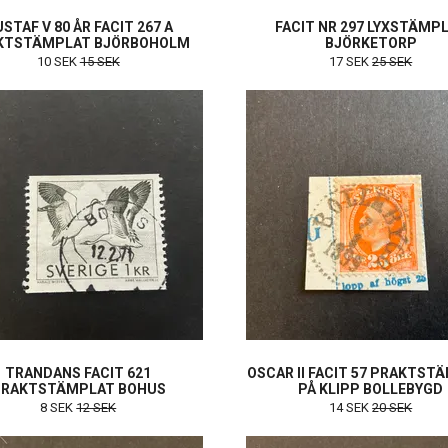
STAF V 80 ÅR FACIT 267 A
FACIT NR 297 LYXSTÄMP
KTSTÄMPLAT BJÖRBOHOLM
BJÖRKETORP
10 SEK
15 SEK
17 SEK
25 SEK
TRANDANS FACIT 621
OSCAR II FACIT 57 PRAKTST
RAKTSTÄMPLAT BOHUS
PÅ KLIPP BOLLEBYGD
8 SEK
12 SEK
14 SEK
20 SEK