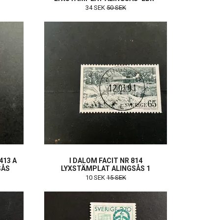
34 SEK
50 SEK
413 A
I DALOM FACIT NR 814
SÅS
LYXSTÄMPLAT ALINGSÅS 1
10 SEK
15 SEK