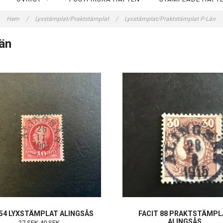
Hem
/
Lyxstämplat/Praktstämplat
/
Lyxstämplat/Praktstämplat P-Län
än
 54 LYXSTÄMPLAT ALINGSÅS
FACIT 88 PRAKTSTÄMPL
ALINGSÅS
27 SEK
40 SEK