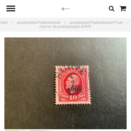
Hem
/
Lyxstämplat/Praktstämplat
/
Lyxstämplat/Praktstämplat P-Län
/
Facit nr 54 praktstämplat SURTE