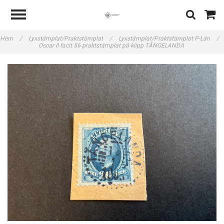
Hem
/
Lyxstämplat/Praktstämplat
/
Lyxstämplat/Praktstämplat P-Län
/
Oscar II facit 56 praktstämplat på klipp TÅNGELANDA