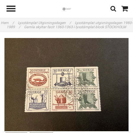
Hem
/
Lyxstämplat Utgivningsdagen
/
Lyxstämplat utgivningsdagen 1980-
1989
/
Gamla skyltar facit 1360-1363 i lyxstämplat block STOCKHOLM