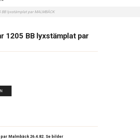
205 BB lyxstämplat par MALMBÄCK
hr 1205 BB lyxstämplat par
EN
t par Malmbäck 26.4.82. Se bilder