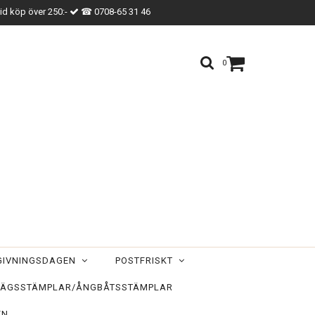
vid köp över 250:-
☎ 0708-65 31 46
0
TGIVNINGSDAGEN
POSTFRISKT
ÄGSSTÄMPLAR/ÅNGBÅTSSTÄMPLAR
EN