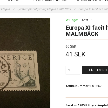
ngsdagen
/
Lyxstämplat utgivningsdagen 1980-1989
/
Europa XI facit hr 1
I lager.
Antal:
1
Europa XI facit 
MALMBÄCK
60 SEK
41 SEK
LÄGG I KORG
Artikelnummer:
LS 9667
Facit nr 1205 BB lyxstämpla