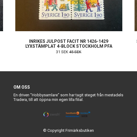
INRIKES JULPOST FACIT NR 1426-1429
LYXSTÄMPLAT 4-BLOCK STOCKHOLM PFA
31 SEK
45 SEK
OM OSS
En driven "Hobbysamlare" som har tagit steget från mestadels
Tradera, till att öppna min egen lilla filial.
© Copyright Frimärksbutiken
Powered by Quickbutik