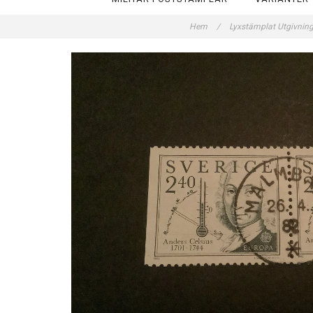
Hem
/
Lyxstämplat Utgivni