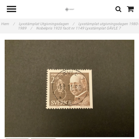
Hem
/
Lyxstämplat Utgivningsdagen
/
Lyxstämplat utgivningsdagen 1980-
1989
/
Nobelpris 1920 facit nr 1149 Lyxstämplat GÄVLE 7