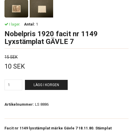
I lager.
Antal:
1
Nobelpris 1920 facit nr 1149
Lyxstämplat GÄVLE 7
15 SEK
10 SEK
LÄGG I KORGEN
Artikelnummer:
LS 8886
Facit nr 1149 lyxstämplat märke Gävle 7 18.11.80. Stämplat