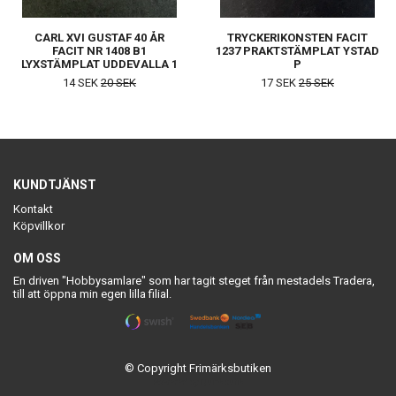
CARL XVI GUSTAF 40 ÅR
TRYCKERIKONSTEN FACIT
FACIT NR 1408 B1
1237 PRAKTSTÄMPLAT YSTAD
LYXSTÄMPLAT UDDEVALLA 1
P
14 SEK
20 SEK
17 SEK
25 SEK
KUNDTJÄNST
Kontakt
Köpvillkor
OM OSS
En driven "Hobbysamlare" som har tagit steget från mestadels Tradera,
till att öppna min egen lilla filial.
© Copyright Frimärksbutiken
Powered by Quickbutik