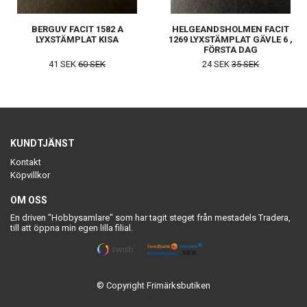
BERGUV FACIT 1582 A
HELGEANDSHOLMEN FACIT
LYXSTÄMPLAT KISA
1269 LYXSTÄMPLAT GÄVLE 6 ,
FÖRSTA DAG
41 SEK
60 SEK
24 SEK
35 SEK
KUNDTJÄNST
Kontakt
Köpvillkor
OM OSS
En driven "Hobbysamlare" som har tagit steget från mestadels Tradera,
till att öppna min egen lilla filial.
© Copyright Frimärksbutiken
Powered by Quickbutik