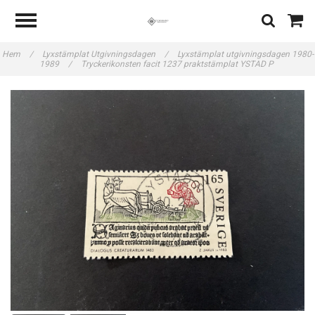
Hem
/
Lyxstämplat Utgivningsdagen
/
Lyxstämplat utgivningsdagen 1980-
1989
/
Tryckerikonsten facit 1237 praktstämplat YSTAD P