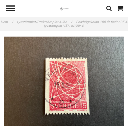
Hem
/
Lyxstämplat/Praktsämplat A-län
/
Folkhögskolan 100 år facit 635 A
lyxstämplat VÄLLINGBY 4