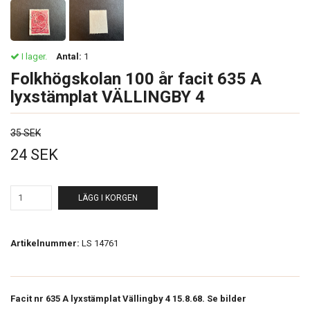
I lager.
Antal:
1
Folkhögskolan 100 år facit 635 A
lyxstämplat VÄLLINGBY 4
35 SEK
24 SEK
LÄGG I KORGEN
Artikelnummer:
LS 14761
Facit nr 635 A lyxstämplat Vällingby 4 15.8.68. Se bilder