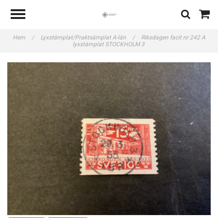
Hem
/
Lyxstämplat/Praktsämplat A-län
/
Riksdagen facit nr 242 A
lyxstämplat STOCKHOLM 3