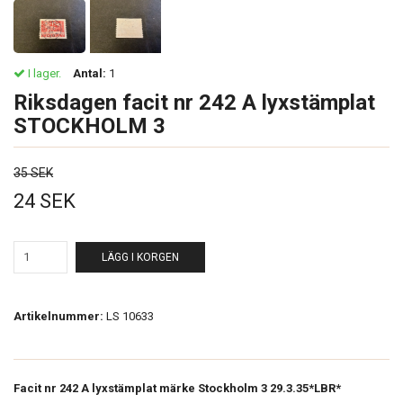
I lager.
Antal:
1
Riksdagen facit nr 242 A lyxstämplat
STOCKHOLM 3
35 SEK
24 SEK
LÄGG I KORGEN
Artikelnummer:
LS 10633
Facit nr 242 A lyxstämplat märke Stockholm 3 29.3.35*LBR*