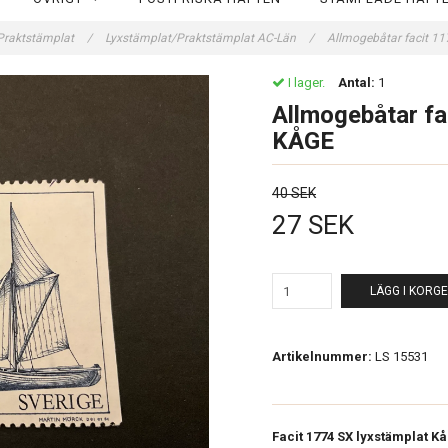
Praktstämplat
/
Lyxstämplat/Praktstämplat AC-Län
/
Allmogebåtar facit 1
I lager.
Antal:
1
Allmogebåtar fa
KÅGE
40 SEK
27 SEK
LÄGG I KORG
Artikelnummer:
LS 15531
Facit 1774 SX lyxstämplat Kå