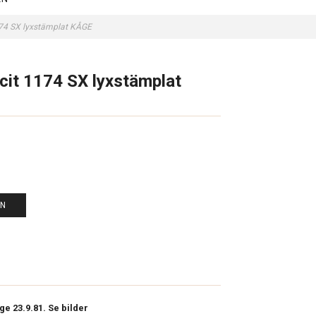
174 SX lyxstämplat KÅGE
cit 1174 SX lyxstämplat
EN
ge 23.9.81. Se bilder