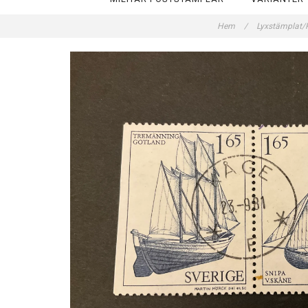
Hem
/
Lyxstämplat/