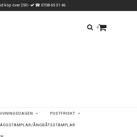
vid köp över 250:-
☎ 0708-65 31 46
0
TGIVNINGSDAGEN
POSTFRISKT
ÄGSSTÄMPLAR/ÅNGBÅTSSTÄMPLAR
EN