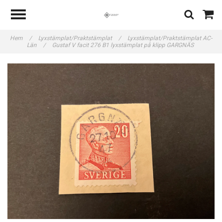
Hem
/
Lyxstämplat/Praktstämplat
/
Lyxstämplat/Praktstämplat AC-
Län
/
Gustaf V facit 276 B1 lyxstämplat på klipp GARGNÄS