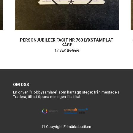
PERSONJUBILEER FACIT NR 760 LYXSTÄMPLAT
KÅGE
17 SEK
25 SEK
OM OSS
En driven "Hobbysamlare" som har tagit steget från mestadels
Tradera, till att öppna min egen lilla filial.
© Copyright Frimärksbutiken
Powered by Quickbutik