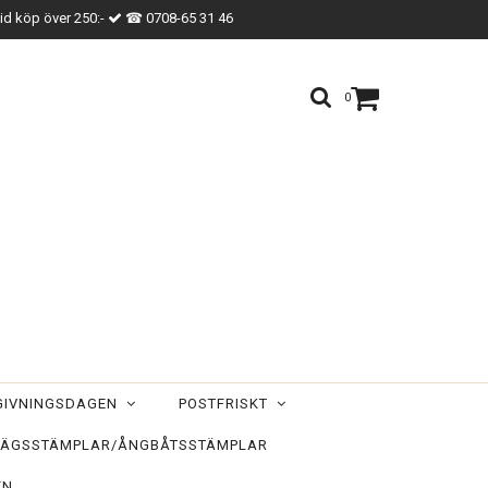
vid köp över 250:-
☎ 0708-65 31 46
0
TGIVNINGSDAGEN
POSTFRISKT
ÄGSSTÄMPLAR/ÅNGBÅTSSTÄMPLAR
EN