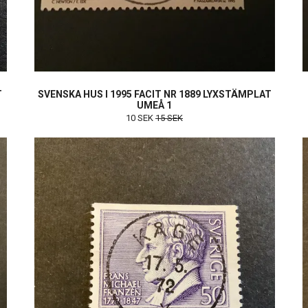
T
SVENSKA HUS I 1995 FACIT NR 1889 LYXSTÄMPLAT
UMEÅ 1
10 SEK
15 SEK