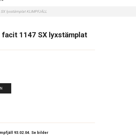
7 SX lyxstämplat KLIMPFJÄLL
 facit 1147 SX lyxstämplat
EN
mpfjäll 93.02.04. Se bilder