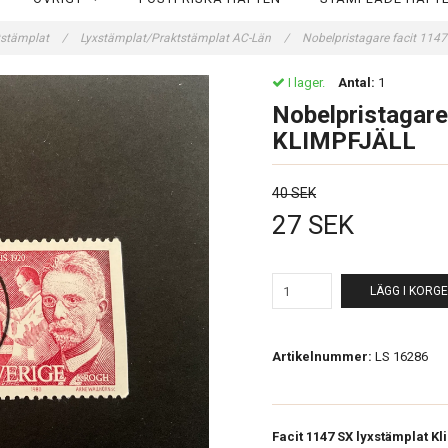
tstämplat
/
Lyxstämplat/Praktstämplat AC-Län
/
Nobelpristagare facit 114
I lager.
Antal:
1
Nobelpristagare
KLIMPFJÄLL
40 SEK
27 SEK
LÄGG I KORG
Artikelnummer:
LS 16286
Facit 1147 SX lyxstämplat Kli