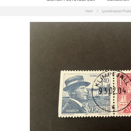
Hem
/
Lyxstämplat/Prak