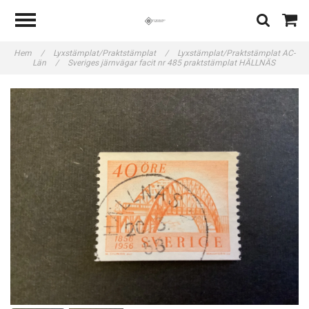
Hem
/
Lyxstämplat/Praktstämplat
/
Lyxstämplat/Praktstämplat AC-
Län
/
Sveriges järnvägar facit nr 485 praktstämplat HÄLLNÄS