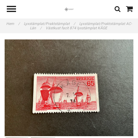
Hem
/
Lyxstämplat/Praktstämplat
/
Lyxstämplat/Praktstämplat AC-
Län
/
Västkust facit 874 lyxstämplat KÅGE