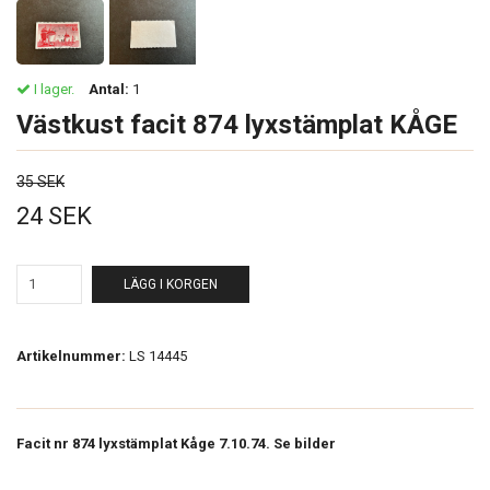
I lager.
Antal:
1
Västkust facit 874 lyxstämplat KÅGE
35 SEK
24 SEK
LÄGG I KORGEN
Artikelnummer:
LS 14445
Facit nr 874 lyxstämplat Kåge 7.10.74. Se bilder