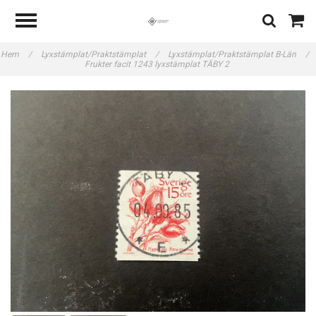
Hem
/
Lyxstämplat/Praktstämplat
/
Lyxstämplat/Praktstämplat B-Län
/
Frukter facit 1243 lyxstämplat TÄBY 2