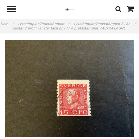
Hem
/
Lyxstämplat/Praktstämplat
/
Lyxstämplat/Praktstämplat B-Län
/
Gustaf V profil vänster facit nr 177 A praktstämplat VÄSTRA LAGNÖ