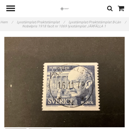
Hem
/
Lyxstämplat/Praktstämplat
/
Lyxstämplat/Praktstämplat B-Län
/
Nobelpris 1918 facit nr 1069 lyxstämplat JÄRFÄLLA 1