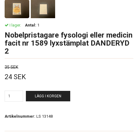
I lager.
Antal:
1
Nobelpristagare fysologi eller medicin
facit nr 1589 lyxstämplat DANDERYD
2
35 SEK
24 SEK
LÄGG I KORGEN
Artikelnummer:
LS 13148