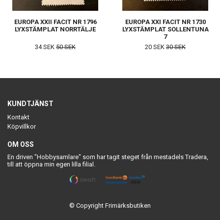
EUROPA XXII FACIT NR 1796
EUROPA XXI FACIT NR 1730
LYXSTÄMPLAT NORRTÄLJE
LYXSTÄMPLAT SOLLENTUNA
7
34 SEK
50 SEK
20 SEK
30 SEK
KUNDTJÄNST
Kontakt
Köpvillkor
OM OSS
En driven "Hobbysamlare" som har tagit steget från mestadels Tradera,
till att öppna min egen lilla filial.
© Copyright Frimärksbutiken
Powered by Quickbutik