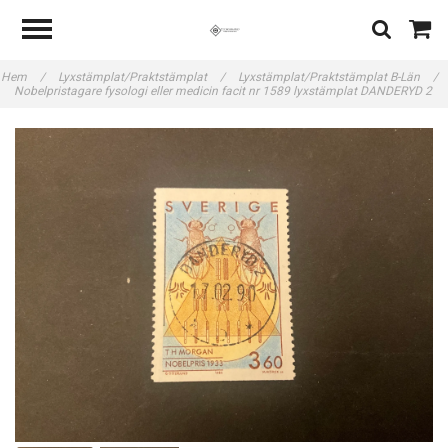
Hem
/
Lyxstämplat/Praktstämplat
/
Lyxstämplat/Praktstämplat B-Län
/
Nobelpristagare fysologi eller medicin facit nr 1589 lyxstämplat DANDERYD 2