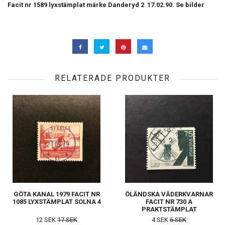
Facit nr 1589 lyxstämplat märke Danderyd 2 17.02.90. Se bilder
RELATERADE PRODUKTER
GÖTA KANAL 1979 FACIT NR
ÖLÄNDSKA VÄDERKVARNAR
1085 LYXSTÄMPLAT SOLNA 4
FACIT NR 730 A
PRAKTSTÄMPLAT
SUNDBYBERG
12 SEK
17 SEK
4 SEK
6 SEK