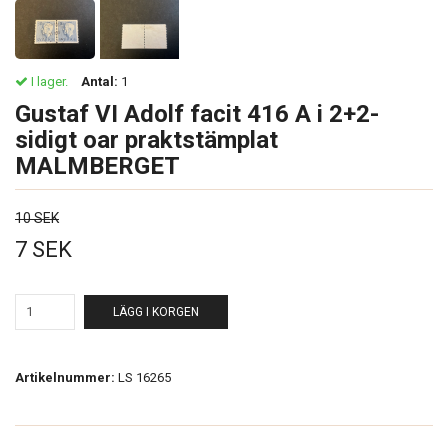
I lager.
Antal:
1
Gustaf VI Adolf facit 416 A i 2+2-
sidigt oar praktstämplat
MALMBERGET
10 SEK
7 SEK
LÄGG I KORGEN
Artikelnummer:
LS 16265