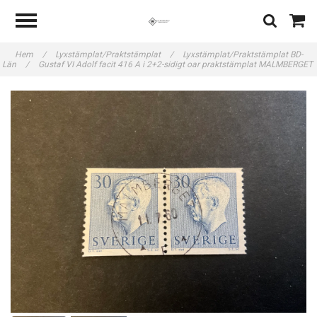
Hem
/
Lyxstämplat/Praktstämplat
/
Lyxstämplat/Praktstämplat BD-
Län
/
Gustaf VI Adolf facit 416 A i 2+2-sidigt oar praktstämplat MALMBERGET