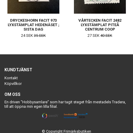
DRYCKESHORN FACIT 973
VÅRTECKEN FACIT 2482
LYXSTÄMPLAT HEDENÄSET ;
LYXSTÄMPLAT PITEÅ
SISTA DAG
CENTRUM COOP
24 SEK
35 SEK
27 SEK
40 SEK
KUNDTJÄNST
Kontakt
Köpvillkor
OM OSS
En driven "Hobbysamlare" som har tagit steget från mestadels Tradera,
till att öppna min egen lilla filial.
© Copyright Frimärksbutiken