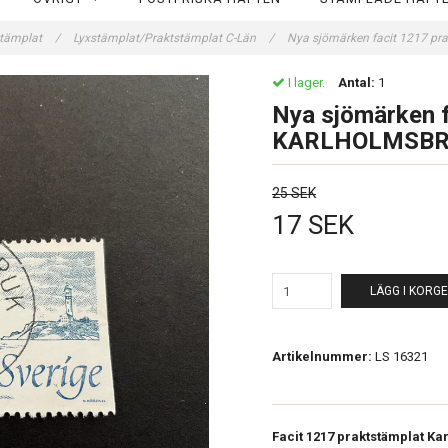
stämplat
/
Lyxstämplat/Praktstämplat C-Län
/
Nya sjömärken facit 1217 
I lager.
Antal:
1
Nya sjömärken f
KARLHOLMSB
25 SEK
17 SEK
LÄGG I KORG
Artikelnummer:
LS 16321
Facit 1217 praktstämplat Ka