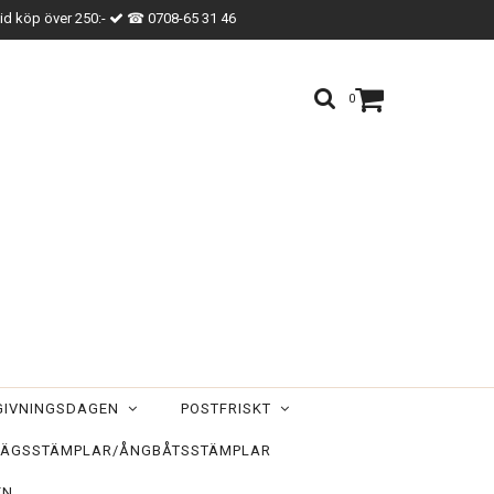
vid köp över 250:-
☎ 0708-65 31 46
0
TGIVNINGSDAGEN
POSTFRISKT
ÄGSSTÄMPLAR/ÅNGBÅTSSTÄMPLAR
EN