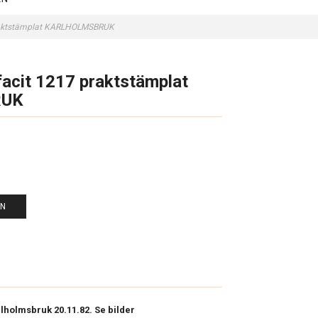
praktstämplat KARLHOLMSBRUK
acit 1217 praktstämplat
RUK
EN
rlholmsbruk 20.11.82. Se bilder