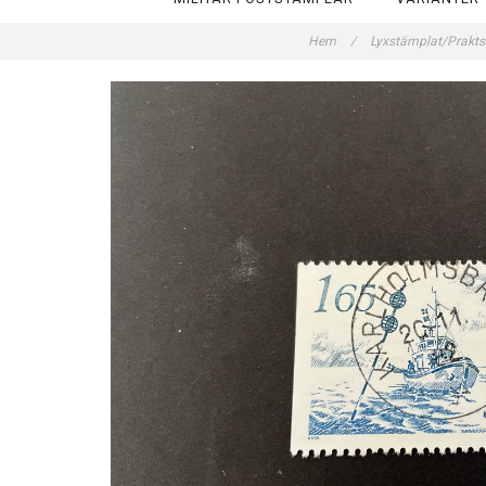
Hem
/
Lyxstämplat/Prakt