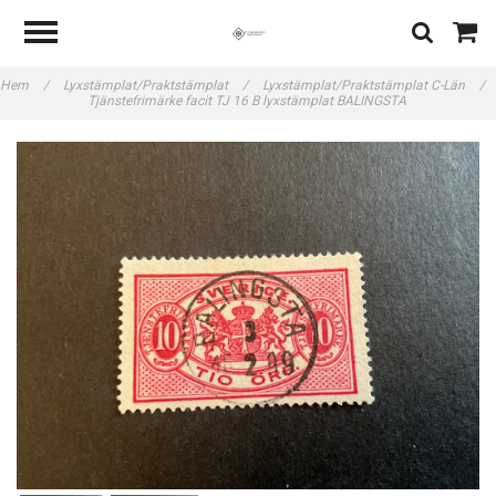
Hem
/
Lyxstämplat/Praktstämplat
/
Lyxstämplat/Praktstämplat C-Län
/
Tjänstefrimärke facit TJ 16 B lyxstämplat BALINGSTA