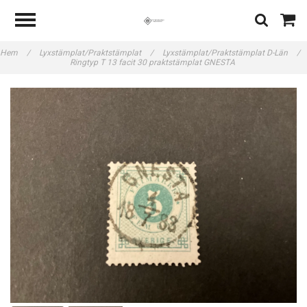
Hem
/
Lyxstämplat/Praktstämplat
/
Lyxstämplat/Praktstämplat D-Län
/
Ringtyp T 13 facit 30 praktstämplat GNESTA