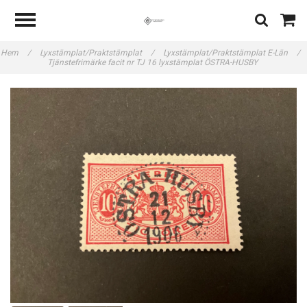
Hem
/
Lyxstämplat/Praktstämplat
/
Lyxstämplat/Praktstämplat E-Län
/
Tjänstefrimärke facit nr TJ 16 lyxstämplat ÖSTRA-HUSBY