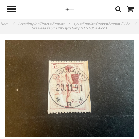
Hem
/
Lyxstämplat/Praktstämplat
/
Lyxstämplat/Praktstämplat F-Län
/
Graziella facit 1203 lyxstämplat STOCKARYD