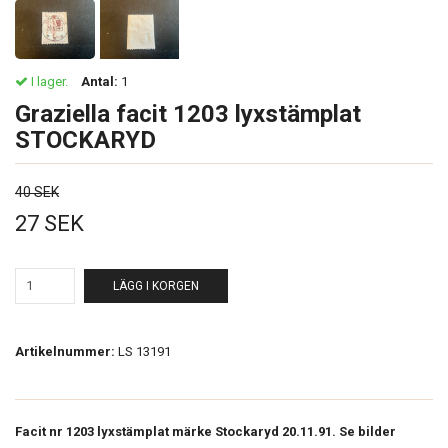
I lager.
Antal:
1
Graziella facit 1203 lyxstämplat
STOCKARYD
40 SEK
27 SEK
LÄGG I KORGEN
Artikelnummer:
LS 13191
Facit nr 1203 lyxstämplat märke Stockaryd 20.11.91. Se bilder