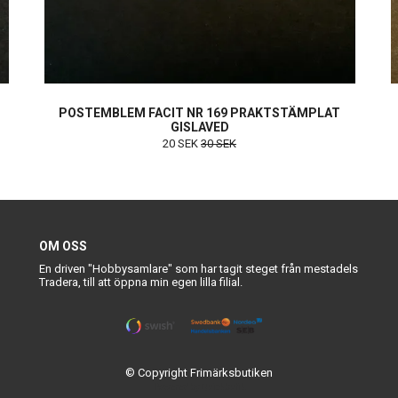
POSTEMBLEM FACIT NR 169 PRAKTSTÄMPLAT
GISLAVED
20 SEK
30 SEK
OM OSS
En driven "Hobbysamlare" som har tagit steget från mestadels
Tradera, till att öppna min egen lilla filial.
© Copyright Frimärksbutiken
Powered by Quickbutik