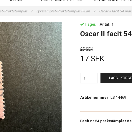
at/Praktstämplat
/
Lyxstämplat/Praktstämplat F-Län
/
Oscar II facit 54 p
I lager.
Antal:
1
Oscar II facit
25 SEK
17 SEK
LÄGG I KORG
Artikelnummer:
LS 14469
Facit nr 54 praktstämplat V