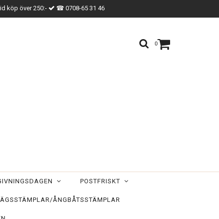
vid köp över 250:-
☎ 0708-65 31 46
0
TGIVNINGSDAGEN
POSTFRISKT
ÄGSSTÄMPLAR/ÅNGBÅTSSTÄMPLAR
EN