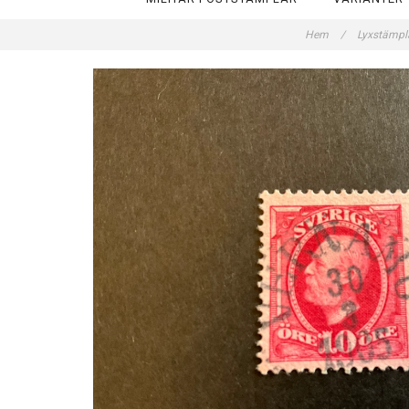
Hem
/
Lyxstämpl