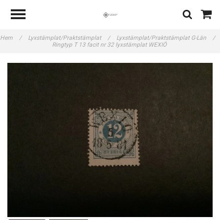
Hem
/
Lyxstämplat/Praktstämplat
/
Lyxstämplat/Praktstämplat G-Län
/
Ringtyp T 13 facit nr 32 lyxstämplat WEXIÖ