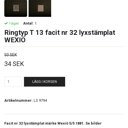
I lager.
Antal:
1
Ringtyp T 13 facit nr 32 lyxstämplat
WEXIÖ
50 SEK
34 SEK
LÄGG I KORGEN
Artikelnummer:
LS 9794
Facit nr 32 lyxstämplat märke Wexiö 5/5 1881. Se bilder