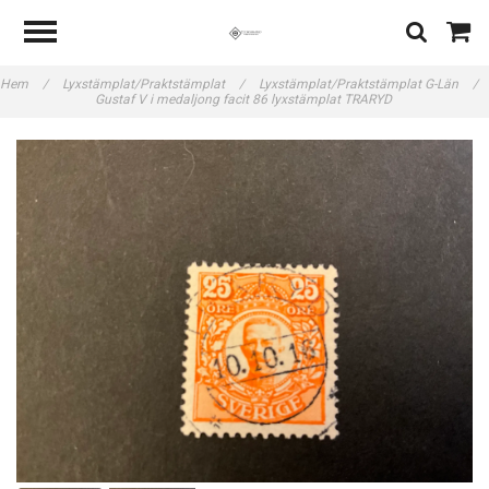
Hem
/
Lyxstämplat/Praktstämplat
/
Lyxstämplat/Praktstämplat G-Län
/
Gustaf V i medaljong facit 86 lyxstämplat TRARYD