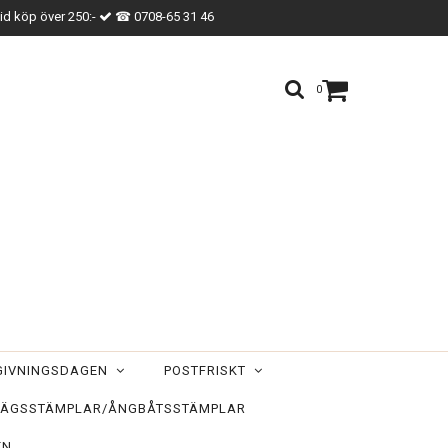
vid köp över 250:-
☎ 0708-65 31 46
0
TGIVNINGSDAGEN
POSTFRISKT
ÄGSSTÄMPLAR/ÅNGBÅTSSTÄMPLAR
EN