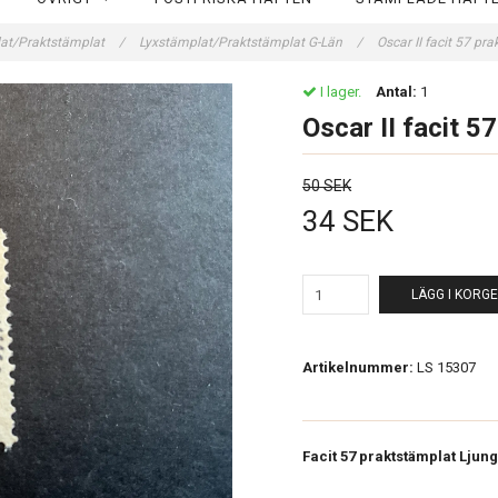
at/Praktstämplat
/
Lyxstämplat/Praktstämplat G-Län
/
Oscar II facit 57 p
I lager.
Antal:
1
Oscar II facit 
50 SEK
34 SEK
LÄGG I KORG
Artikelnummer:
LS 15307
Facit 57 praktstämplat Ljung