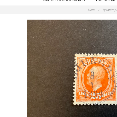
Hem
/
Lyxstämpl