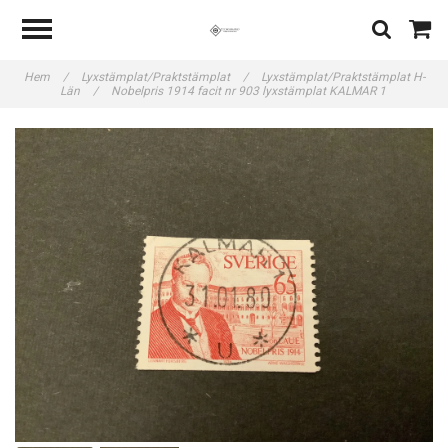
Hem
/
Lyxstämplat/Praktstämplat
/
Lyxstämplat/Praktstämplat H-
Län
/
Nobelpris 1914 facit nr 903 lyxstämplat KALMAR 1