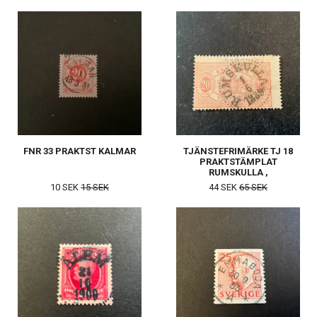
FNR 33 PRAKTST KALMAR
TJÄNSTEFRIMÄRKE TJ 18
PRAKTSTÄMPLAT
RUMSKULLA ,
SNEDCENTRERAT
10 SEK
15 SEK
44 SEK
65 SEK