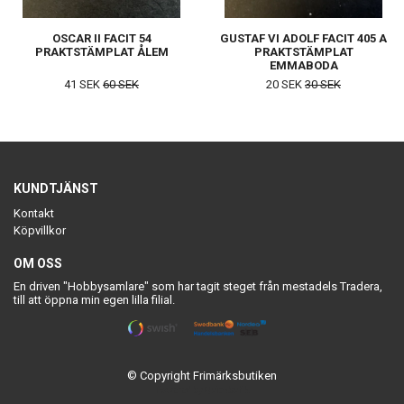
OSCAR II FACIT 54
GUSTAF VI ADOLF FACIT 405 A
PRAKTSTÄMPLAT ÅLEM
PRAKTSTÄMPLAT
EMMABODA
41 SEK
60 SEK
20 SEK
30 SEK
KUNDTJÄNST
Kontakt
Köpvillkor
OM OSS
En driven "Hobbysamlare" som har tagit steget från mestadels Tradera,
till att öppna min egen lilla filial.
© Copyright Frimärksbutiken
Powered by Quickbutik