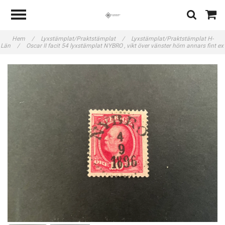
Hem
/
Lyxstämplat/Praktstämplat
/
Lyxstämplat/Praktstämplat H-
Län
/
Oscar II facit 54 lyxstämplat NYBRO , vikt över vänster hörn annars fint ex