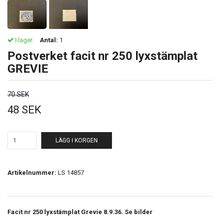
I lager.
Antal:
1
Postverket facit nr 250 lyxstämplat
GREVIE
70 SEK
48 SEK
LÄGG I KORGEN
Artikelnummer:
LS 14857
Facit nr 250 lyxstämplat Grevie 8.9.36. Se bilder