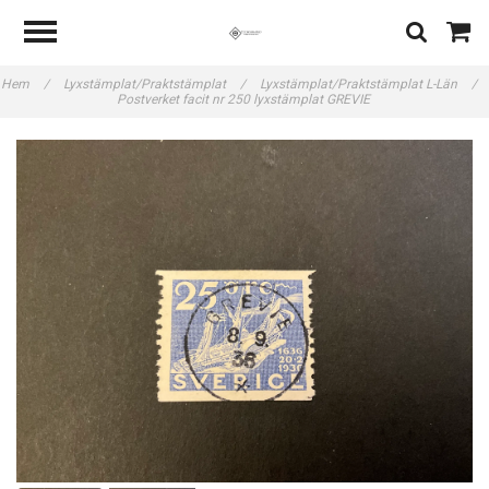
Hem
/
Lyxstämplat/Praktstämplat
/
Lyxstämplat/Praktstämplat L-Län
/
Postverket facit nr 250 lyxstämplat GREVIE