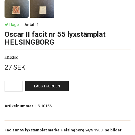
I lager.
Antal:
1
Oscar II facit nr 55 lyxstämplat
HELSINGBORG
40 SEK
27 SEK
LÄGG I KORGEN
Artikelnummer:
LS 10156
Facit nr 55 lyxstämplat märke Helsingborg 24/5 1900. Se bilder