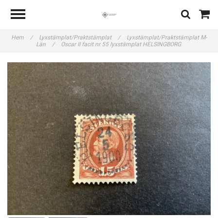
Hem
/
Lyxstämplat/Praktstämplat
/
Lyxstämplat/Praktstämplat M-
Län
/
Oscar II facit nr 55 lyxstämplat HELSINGBORG