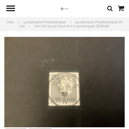
Hem
/
Lyxstämplat/Praktstämplat
/
Lyxstämplat/Praktstämplat M-
Län
/
Carl XVI Gustaf facit 414 A lyxstämplat ÖDÅKRA