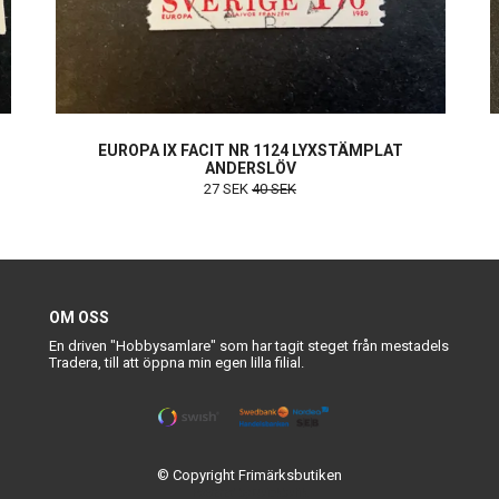
EUROPA IX FACIT NR 1124 LYXSTÄMPLAT
ANDERSLÖV
27 SEK
40 SEK
OM OSS
En driven "Hobbysamlare" som har tagit steget från mestadels
Tradera, till att öppna min egen lilla filial.
© Copyright Frimärksbutiken
Powered by Quickbutik