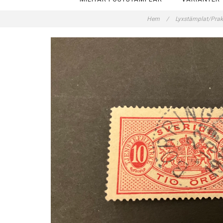
Hem
/
Lyxstämplat/Pra