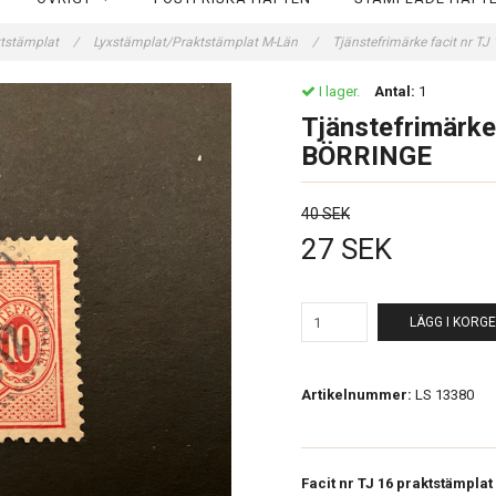
ktstämplat
/
Lyxstämplat/Praktstämplat M-Län
/
Tjänstefrimärke facit nr T
I lager.
Antal:
1
Tjänstefrimärke
BÖRRINGE
40 SEK
27 SEK
LÄGG I KORG
Artikelnummer:
LS 13380
Facit nr TJ 16 praktstämplat