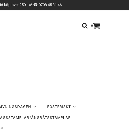
vid köp över 250:-
☎ 0708-65 31 46
0
TGIVNINGSDAGEN
POSTFRISKT
ÄGSSTÄMPLAR/ÅNGBÅTSSTÄMPLAR
EN