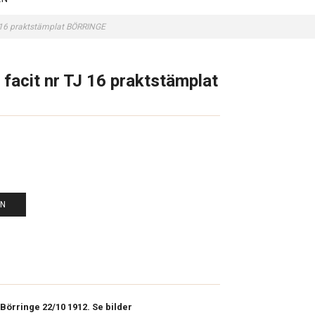
J 16 praktstämplat BÖRRINGE
 facit nr TJ 16 praktstämplat
EN
 Börringe 22/10 1912. Se bilder