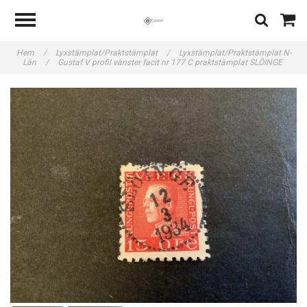
Hem
/
Lyxstämplat/Praktstämplat
/
Lyxstämplat/Praktstämplat N-
Län
/
Gustaf V profil vänster facit nr 177 C praktstämplat SLÖINGE