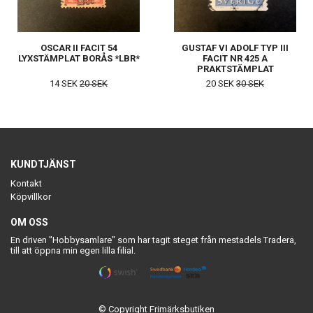
OSCAR II FACIT 54
GUSTAF VI ADOLF TYP III
LYXSTÄMPLAT BORÅS *LBR*
FACIT NR 425 A
PRAKTSTÄMPLAT
LJUNGSARP
14 SEK
20 SEK
20 SEK
30 SEK
KUNDTJÄNST
Kontakt
Köpvillkor
OM OSS
En driven "Hobbysamlare" som har tagit steget från mestadels Tradera,
till att öppna min egen lilla filial.
© Copyright Frimärksbutiken