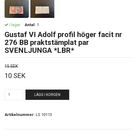
I lager.
Antal:
1
Gustaf VI Adolf profil höger facit nr
276 BB praktstämplat par
SVENLJUNGA *LBR*
15 SEK
10 SEK
LÄGG I KORGEN
Artikelnummer:
LS 10113