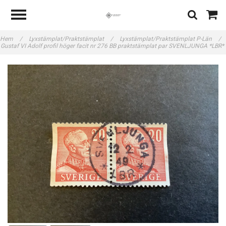
Hem
/
Lyxstämplat/Praktstämplat
/
Lyxstämplat/Praktstämplat P-Län
/
Gustaf VI Adolf profil höger facit nr 276 BB praktstämplat par SVENLJUNGA *LBR*