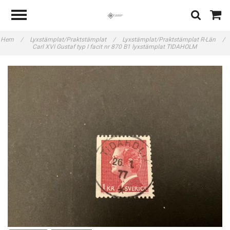
Hem
/
Lyxstämplat/Praktstämplat
/
Lyxstämplat/Praktstämplat R-Län
/
Carl XVI Gustaf typ I facit nr 870 B1 lyxstämplat TIDAHOLM