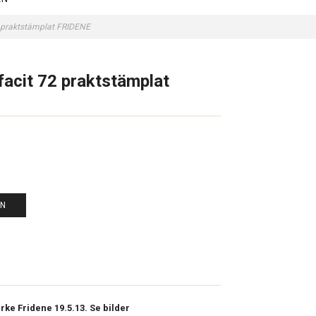
72 praktstämplat FRIDENE
 facit 72 praktstämplat
EN
rke Fridene 19.5.13. Se bilder