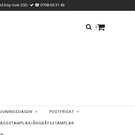
vid köp över 250:-
☎ 0708-65 31 46
0
TGIVNINGSDAGEN
POSTFRISKT
ÄGSSTÄMPLAR/ÅNGBÅTSSTÄMPLAR
EN