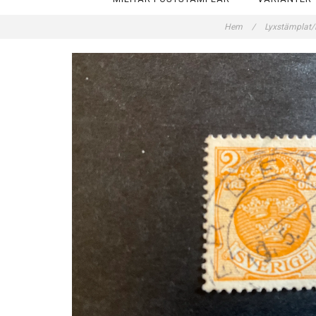
Hem
/
Lyxstämplat/