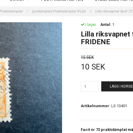
Praktstämplat
/
Lyxstämplat/Praktstämplat R-Län
/
Lilla riksvapnet facit 
I lager.
Antal:
1
Lilla riksvapnet
FRIDENE
15 SEK
10 SEK
LÄGG I KORG
Artikelnummer:
LS 13401
Facit nr 72 praktstämplat mä