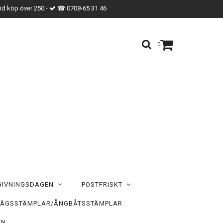
vid köp över 250:-
☎ 0708-65 31 46
0
TGIVNINGSDAGEN
POSTFRISKT
ÄGSSTÄMPLAR/ÅNGBÅTSSTÄMPLAR
EN