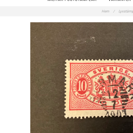
Hem
/
Lyxstämp