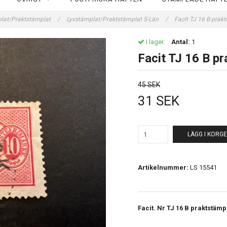
lat/Praktstämplat
/
Lyxstämplat/Praktstämplat S-Län
/
Facit TJ 16 B pra
I lager.
Antal:
1
Facit TJ 16 B 
45 SEK
31 SEK
LÄGG I KORG
Artikelnummer:
LS 15541
Facit. Nr TJ 16 B praktstämp