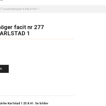
r 277 praktstämplat KARLSTAD 1
höger facit nr 277
 KARLSTAD 1
EN
ärke Karlstad 1 25.8.41. Se bilder