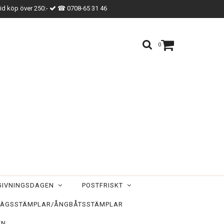
vid köp över 250:-
☎ 0708-65 31 46
0
TGIVNINGSDAGEN
POSTFRISKT
ÄGSSTÄMPLAR/ÅNGBÅTSSTÄMPLAR
EN