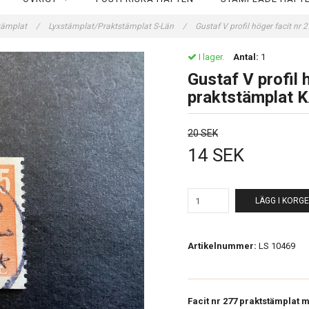
tämplat
/
Lyxstämplat/Praktstämplat S-Län
/
Gustaf V profil höger facit n
I lager.
Antal:
1
Gustaf V profil 
praktstämplat
20 SEK
14 SEK
LÄGG I KORG
Artikelnummer:
LS 10469
Facit nr 277 praktstämplat m