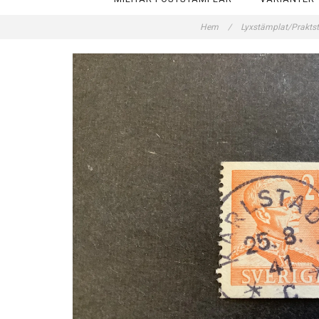
Hem
/
Lyxstämplat/Prakts