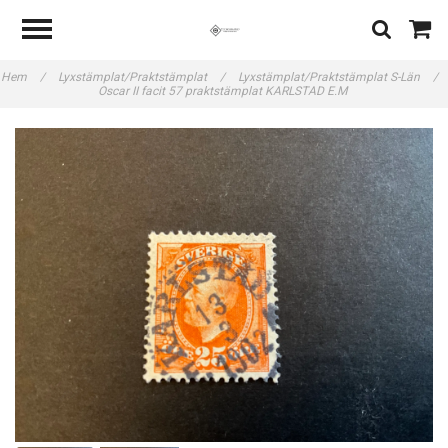
Hem
/
Lyxstämplat/Praktstämplat
/
Lyxstämplat/Praktstämplat S-Län
/
Oscar II facit 57 praktstämplat KARLSTAD E.M