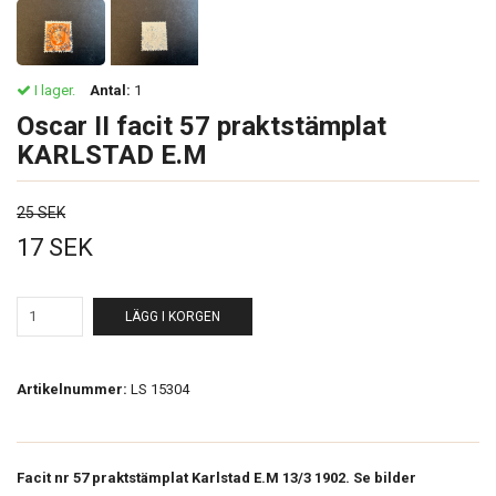
I lager.
Antal:
1
Oscar II facit 57 praktstämplat
KARLSTAD E.M
25 SEK
17 SEK
LÄGG I KORGEN
Artikelnummer:
LS 15304
Facit nr 57 praktstämplat Karlstad E.M 13/3 1902. Se bilder