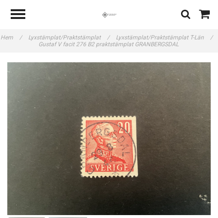
Hem
/
Lyxstämplat/Praktstämplat
/
Lyxstämplat/Praktstämplat T-Län
/
Gustaf V facit 276 B2 praktstämplat GRANBERGSDAL