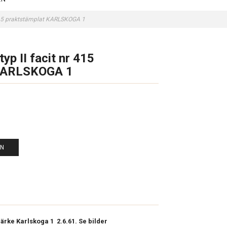
r 415 praktstämplat KARLSKOGA 1
yp II facit nr 415
 KARLSKOGA 1
EN
märke Karlskoga 1 2.6.61. Se bilder