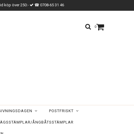
vid köp över 250:-
☎ 0708-65 31 46
0
TGIVNINGSDAGEN
POSTFRISKT
ÄGSSTÄMPLAR/ÅNGBÅTSSTÄMPLAR
EN