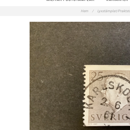
Hem
/
Lyxstämplat/Prakts