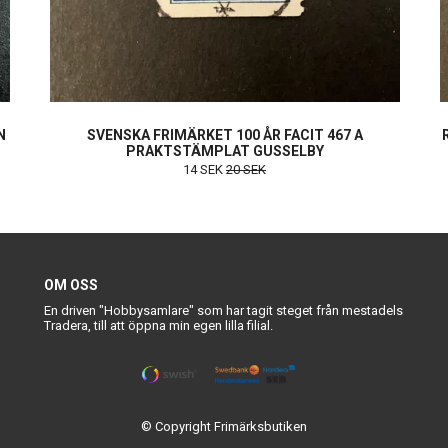
N
SVENSKA FRIMÄRKET 100 ÅR FACIT 467 A
PRAKTSTÄMPLAT GUSSELBY
14 SEK
20 SEK
OM OSS
En driven "Hobbysamlare" som har tagit steget från mestadels
Tradera, till att öppna min egen lilla filial.
© Copyright Frimärksbutiken
Powered by Quickbutik