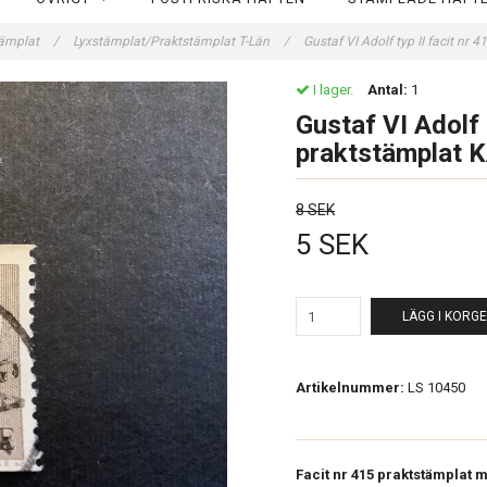
tämplat
/
Lyxstämplat/Praktstämplat T-Län
/
Gustaf VI Adolf typ II facit n
I lager.
Antal:
1
Gustaf VI Adolf t
praktstämplat
8 SEK
5 SEK
LÄGG I KORG
Artikelnummer:
LS 10450
Facit nr 415 praktstämplat 