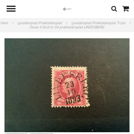
Hem
/
Lyxstämplat/Praktstämplat
/
Lyxstämplat/Praktstämplat T-Län
/
Oscar II facit nr 54 praktstämplat LINDESBERG