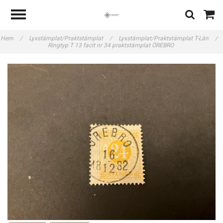
Hem
/
Lyxstämplat/Praktstämplat
/
Lyxstämplat/Praktstämplat T-Län
/
Ringtyp T 13 facit nr 34 praktstämplat ÖREBRO