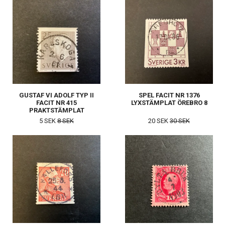
GUSTAF VI ADOLF TYP II
SPEL FACIT NR 1376
FACIT NR 415
LYXSTÄMPLAT ÖREBRO 8
PRAKTSTÄMPLAT
KARLSKOGA 1
5 SEK
8 SEK
20 SEK
30 SEK