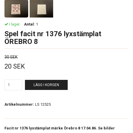
I lager.
Antal:
1
Spel facit nr 1376 lyxstämplat
ÖREBRO 8
30 SEK
20 SEK
LÄGG I KORGEN
Artikelnummer:
LS 12525
Facit nr 1376 lyxstämplat märke Örebro 8 17.04.86. Se bilder