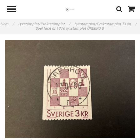
Hem
/
Lyxstämplat/Praktstämplat
/
Lyxstämplat/Praktstämplat T-Län
/
Spel facit nr 1376 lyxstämplat ÖREBRO 8