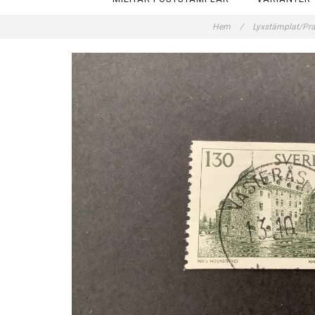
Hem
/
Lyxstämplat/Pr