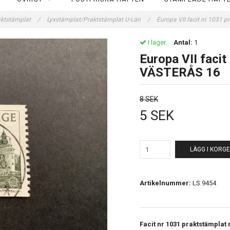
aktstämplat
/
Lyxstämplat/Praktstämplat U-Län
/
Europa VII facit nr 1031
I lager.
Antal:
1
Europa VII facit
VÄSTERÅS 16
8 SEK
5 SEK
LÄGG I KORG
Artikelnummer:
LS 9454
Facit nr 1031 praktstämplat