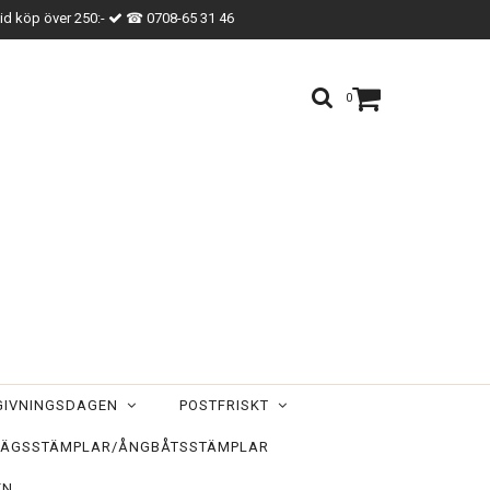
vid köp över 250:-
☎ 0708-65 31 46
0
TGIVNINGSDAGEN
POSTFRISKT
ÄGSSTÄMPLAR/ÅNGBÅTSSTÄMPLAR
EN