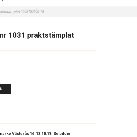
 praktstämplat VÄSTERÅS 16
 nr 1031 praktstämplat
EN
 märke Västerås 16 13.10.78. Se bilder