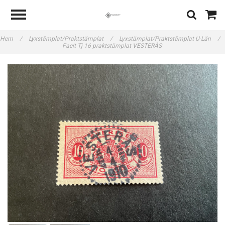
Hem
/
Lyxstämplat/Praktstämplat
/
Lyxstämplat/Praktstämplat U-Län
/
Facit Tj 16 praktstämplat VESTERÅS