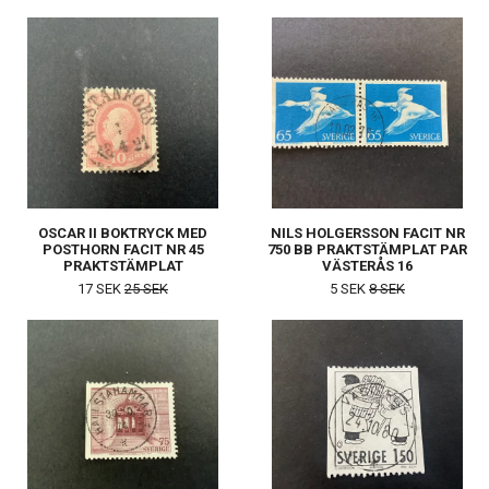
OSCAR II BOKTRYCK MED
NILS HOLGERSSON FACIT NR
POSTHORN FACIT NR 45
750 BB PRAKTSTÄMPLAT PAR
PRAKTSTÄMPLAT
VÄSTERÅS 16
WESTANFORS
17 SEK
25 SEK
5 SEK
8 SEK