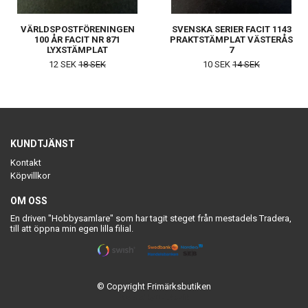
VÄRLDSPOSTFÖRENINGEN
SVENSKA SERIER FACIT 1143
100 ÅR FACIT NR 871
PRAKTSTÄMPLAT VÄSTERÅS
LYXSTÄMPLAT
7
HALLSTAHAMMAR 1
12 SEK
18 SEK
10 SEK
14 SEK
KUNDTJÄNST
Kontakt
Köpvillkor
OM OSS
En driven "Hobbysamlare" som har tagit steget från mestadels Tradera,
till att öppna min egen lilla filial.
© Copyright Frimärksbutiken
Powered by Quickbutik