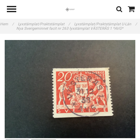
Hem
/
Lyxstämplat/Praktstämplat
/
Lyxstämplat/Praktstämplat U-Län
/
Nya Sverigeminnet facit nr 263 lyxstämplat VÄSTERÅS 1 *AVG*