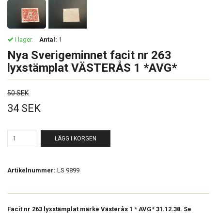
I lager.
Antal:
1
Nya Sverigeminnet facit nr 263
lyxstämplat VÄSTERÅS 1 *AVG*
50 SEK
34 SEK
LÄGG I KORGEN
Artikelnummer:
LS 9899
Facit nr 263 lyxstämplat märke Västerås 1 * AVG* 31.12.38. Se