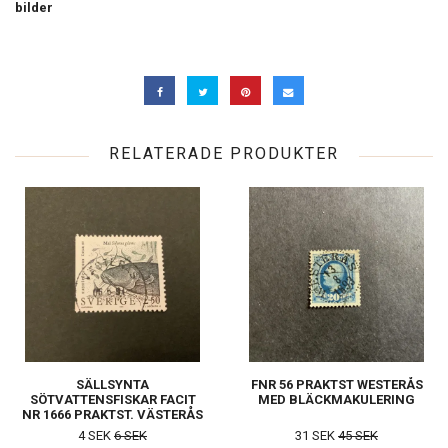
bilder
RELATERADE PRODUKTER
SÄLLSYNTA
FNR 56 PRAKTST WESTERÅS
SÖTVATTENSFISKAR FACIT
MED BLÄCKMAKULERING
NR 1666 PRAKTST. VÄSTERÅS
4 SEK
6 SEK
31 SEK
45 SEK